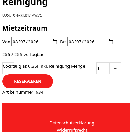
Reinigung
0,60
€
exklusiv MwSt.
Mietzeitraum
Von
Bis
255 / 255 verfügbar
Cocktailglas 0,35l inkl. Reinigung Menge
-
+
RESERVIEREN
Artikelnummer:
634
Datenschutzerklärung
Widerrufsrecht