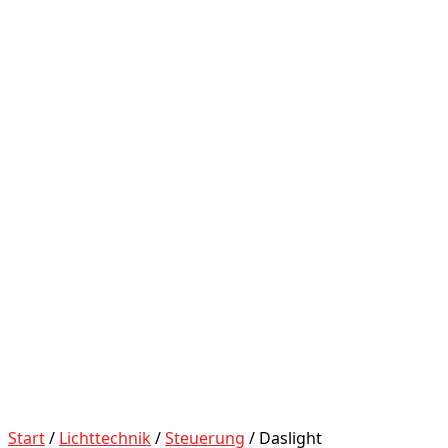
Start
/
Lichttechnik
/
Steuerung
/ Daslight