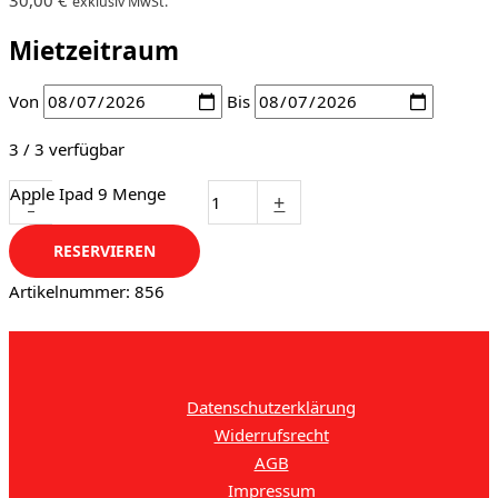
exklusiv MwSt.
Mietzeitraum
Von
Bis
3 / 3 verfügbar
Apple Ipad 9 Menge
-
+
RESERVIEREN
Artikelnummer:
856
Datenschutzerklärung
Widerrufsrecht
AGB
Impressum