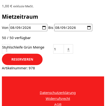
1,00
€
exklusiv MwSt.
Mietzeitraum
Von
Bis
50 / 50 verfügbar
Stuhlschleife Grün Menge
-
+
RESERVIEREN
Artikelnummer:
978
Datenschutzerklärung
Widerrufsrecht
AGB