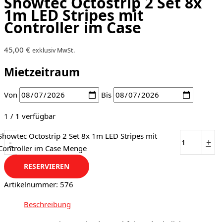
Showtec Octostrip 2 Set 8x
1m LED Stripes mit
Controller im Case
45,00
€
exklusiv MwSt.
Mietzeitraum
Von
Bis
1 / 1 verfügbar
Showtec Octostrip 2 Set 8x 1m LED Stripes mit
-
+
Controller im Case Menge
RESERVIEREN
Artikelnummer:
576
Beschreibung