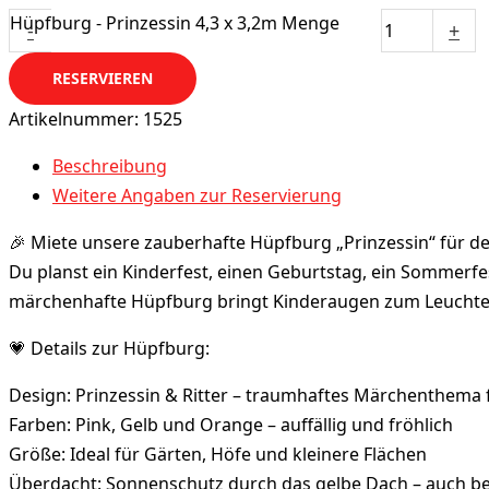
Hüpfburg - Prinzessin 4,3 x 3,2m Menge
-
+
RESERVIEREN
Artikelnummer:
1525
Beschreibung
Weitere Angaben zur Reservierung
🎉 Miete unsere zauberhafte Hüpfburg „Prinzessin“ für de
Du planst ein Kinderfest, einen Geburtstag, ein Sommerfe
märchenhafte Hüpfburg bringt Kinderaugen zum Leuchte
💗 Details zur Hüpfburg:
Design: Prinzessin & Ritter – traumhaftes Märchenthema 
Farben: Pink, Gelb und Orange – auffällig und fröhlich
Größe: Ideal für Gärten, Höfe und kleinere Flächen
Überdacht: Sonnenschutz durch das gelbe Dach – auch be