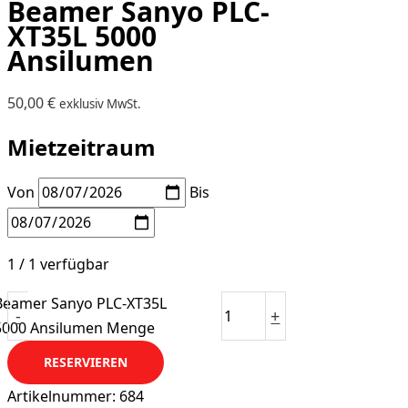
Beamer Sanyo PLC-
XT35L 5000
Ansilumen
50,00
€
exklusiv MwSt.
Mietzeitraum
Von
Bis
1 / 1 verfügbar
Beamer Sanyo PLC-XT35L
-
+
5000 Ansilumen Menge
RESERVIEREN
Artikelnummer:
684