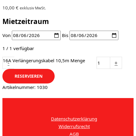
10,00
€
exklusiv MwSt.
Mietzeitraum
Von
Bis
1 / 1 verfügbar
16A Verlängerungskabel 10,5m Menge
-
+
RESERVIEREN
Artikelnummer:
1030
Datenschutzerklärung
Widerrufsrecht
AGB